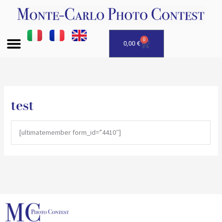
Vai
al
contenuto
0
Carrello
0,00
€
test
[ultimatemember form_id=”4410″]