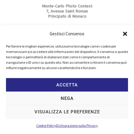
Monte-Carlo Photo Contest
7, Avenue Saint Roman
Principato di Monaco
Note legali
Gestisci Consenso
Privacy Policy
Cookie Policy
Per fornire le migliori esperienze, utilizziamo tecnologie come i cookie per
memorizzare e/o accedere alle informazioni del dispositivo. Il consenso a queste
Regolamento
tecnologie ci permetterà di elaborare dati come il comportamento di
navigazione o ID unici su questo sito. Non acconsentire o ritirare il consenso può
influire negativamente su alcune caratteristiche e funzioni.
Seguici su
F
a
ACCETTA
c
e
b
COPYRIGHT© 2026 MONTE-CARLO PHOTO CONTEST® ALL RIGHTS
NEGA
o
RESERVED – POWERED BY
TAPULLI.IT
o
k
VISUALIZZA LE PREFERENZE
-
f
Cookie Policy
Dichiarazione sulla Privacy