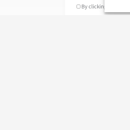
By clicking send you
Policy
Legal notice
Privacy policy
Cookie Policy
Rules