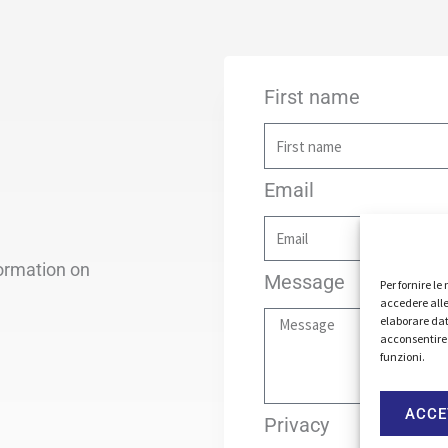
First name
Email
formation on
Message
Per fornire l
accedere alle
elaborare dat
acconsentire 
funzioni.
ACCE
Privacy