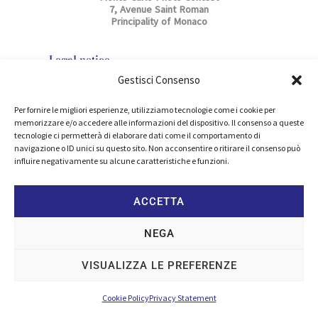
7, Avenue Saint Roman
Principality of Monaco
Legal notice
Privacy policy
Gestisci Consenso
Cookie Policy
Per fornire le migliori esperienze, utilizziamo tecnologie come i cookie per
Rules
memorizzare e/o accedere alle informazioni del dispositivo. Il consenso a queste
tecnologie ci permetterà di elaborare dati come il comportamento di
navigazione o ID unici su questo sito. Non acconsentire o ritirare il consenso può
Follow us
influire negativamente su alcune caratteristiche e funzioni.
F
a
c
e
ACCETTA
b
COPYRIGHT© 2026 MONTE-CARLO PHOTO CONTEST® ALL RIGHTS
o
RESERVED – POWERED BY
TAPULLI.IT
o
NEGA
k
-
f
VISUALIZZA LE PREFERENZE
Cookie Policy
Privacy Statement