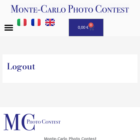
Skip
to
content
0
Basket
0,00
€
Logout
Monte-Carlo Photo Contest